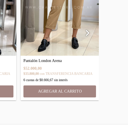
Pantalón London Arena
Pantalón Opo
$52.000,00
$59.000,00
$33.800,00
con
TRANSFERENCIA BANCARIA
CARIA
$38.350,00
con
6
cuotas de
$8.666,67
sin interés
6
cuotas de
$9.
AGREGAR AL CARRITO
AGR