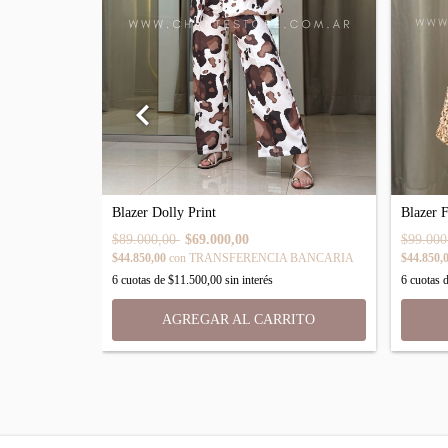
Blazer Dolly Print
Blazer 
$89.000,00
$69.000,00
$99.00
 BANCARIA
$44.850,00
con
TRANSFERENCIA BANCARIA
$44.850,
6
cuotas de
$11.500,00
sin interés
6
cuotas 
RITO
AGREGAR AL CARRITO