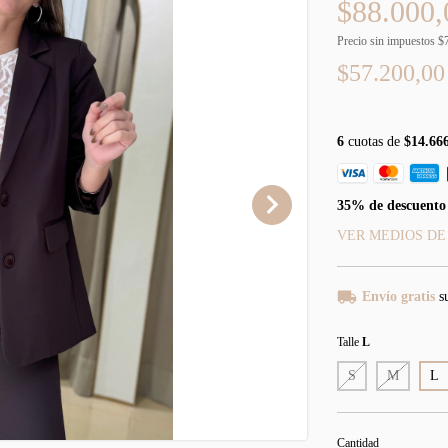
$88.000,
Precio sin impuestos
$
$57.200,0
6
cuotas de
$14.66
35% de descuento
VER MEDIOS DE
Envío gratis
s
Talle
L
S
M
L
Cantidad