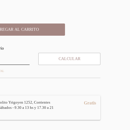
:
CAMBIAR CP
vío
CALCULAR
TAL
olito Yrigoyen 1252, Corrientes
Gratis
Sábados - 9.30 a 13 hs y 17.30 a 21