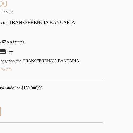
00
72.727,27
0
con
TRANSFERENCIA BANCARIA
6,67
sin interés
pagando con TRANSFERENCIA BANCARIA
 PAGO
uperando los
$150.000,00