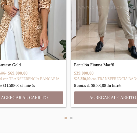
Pantalón Fionna Marfil
Fantasy Gold
$39.000,00
0,00
$69.000,00
$25.350,00
con
TRANSFERENCIA BAN
00
con
TRANSFERENCIA BANCARIA
6
cuotas de
$6.500,00
sin interés
de
$11.500,00
sin interés
AGREGAR AL CARRITO
AGREGAR AL CARRITO