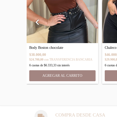
Body Boston chocolate
Chaleco
$38.000,00
$46.000
 BANCARIA
$24.700,00
con
TRANSFERENCIA BANCARIA
$29.900,
6
cuotas de
$6.333,33
sin interés
6
cuotas 
AGREGAR AL CARRITO
COMPRA DESDE CASA