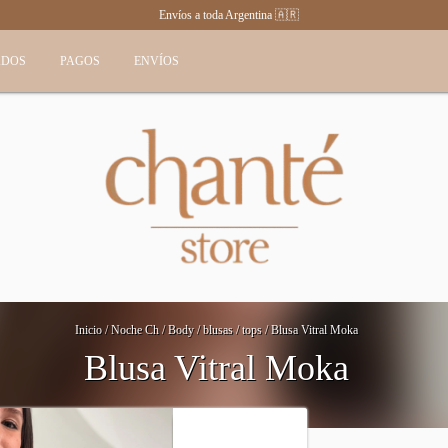
Envíos a toda Argentina 🇦🇷
ADOS
PAGOS
ENVÍOS
Inicio
/
Noche Ch
/
Body / blusas / tops
/
Blusa Vitral Moka
Blusa Vitral Moka