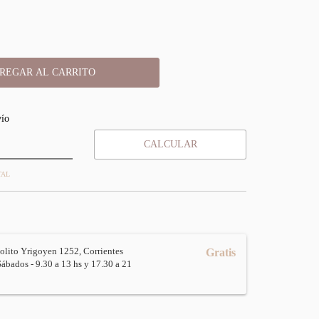
:
CAMBIAR CP
vío
CALCULAR
TAL
olito Yrigoyen 1252, Corrientes
Gratis
Sábados - 9.30 a 13 hs y 17.30 a 21