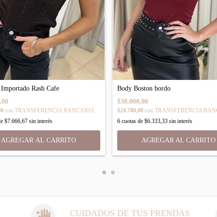
Body Boston bordo
 Importado Rash Cafe
$38.000,00
,00
$24.700,00
con
TRANSFERENCIA BAN
00
con
TRANSFERENCIA BANCARIA
6
cuotas de
$6.333,33
sin interés
de
$7.666,67
sin interés
AGREGAR AL CARRITO
CUIDADOS DE TUS PRENDAS