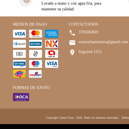
Lavado a mano y con agua fría, para
mantener su calidad.
MEDIOS DE PAGO
CONTACTANOS
3795063601
somoschantestore@gmail.com
Irigoyen 1252
FORMAS DE ENVÍO
Copyright Chanté Store - 2026. Todos los derechos reservados.
Defens