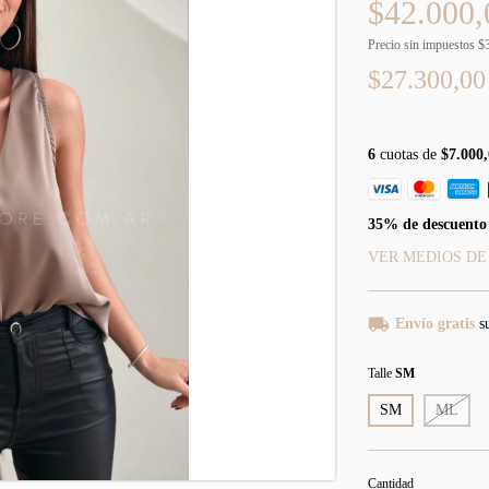
$42.000,
Precio sin impuestos
$
$27.300,0
6
cuotas de
$7.000,
35% de descuento
VER MEDIOS DE
Envío gratis
s
Talle
SM
SM
ML
Cantidad