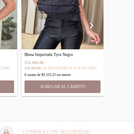
Body Mazon 
Blusa Importada Tyra Negra
$40.000,00
$56.000,00
CARIA
$26.000,00
con
$36.400,00
con
TRANSFERENCIA BANCARIA
6
cuotas de
$6.
6
cuotas de
$9.333,33
sin interés
AGR
AGREGAR AL CARRITO
COMPRA CON SEGURIDAD