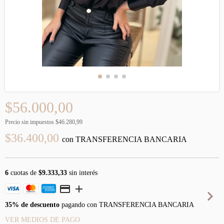
$56.000,00
Precio sin impuestos
$46.280,99
$36.400,00
con
TRANSFERENCIA BANCARIA
6
cuotas de
$9.333,33
sin interés
35% de descuento
pagando con TRANSFERENCIA BANCARIA
VER MEDIOS DE PAGO