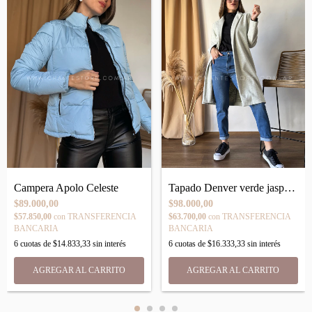
Campera Apolo Celeste
Tapado Denver verde jaspeado
$89.000,00
$98.000,00
$57.850,00
con
TRANSFERENCIA
$63.700,00
con
TRANSFERENCIA
BANCARIA
BANCARIA
6
cuotas de
$14.833,33
sin interés
6
cuotas de
$16.333,33
sin interés
AGREGAR AL CARRITO
AGREGAR AL CARRITO