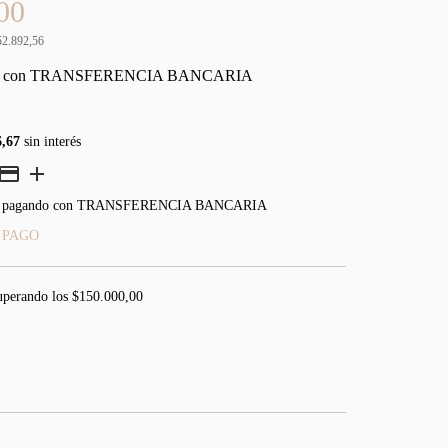
00
52.892,56
0
con
TRANSFERENCIA BANCARIA
6,67
sin interés
pagando con TRANSFERENCIA BANCARIA
 PAGO
uperando los
$150.000,00