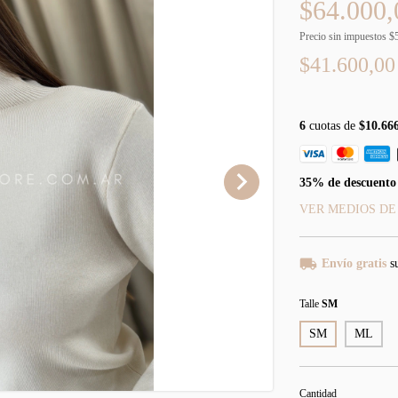
$64.000,
Precio sin impuestos
$
$41.600,0
6
cuotas de
$10.66
35% de descuento
VER MEDIOS DE
Envío gratis
s
Talle
SM
SM
ML
Cantidad