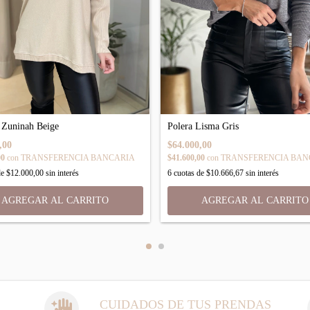
 Zuninah Beige
Polera Lisma Gris
,00
$64.000,00
00
con
TRANSFERENCIA BANCARIA
$41.600,00
con
TRANSFERENCIA BAN
de
$12.000,00
sin interés
6
cuotas de
$10.666,67
sin interés
CUIDADOS DE TUS PRENDAS