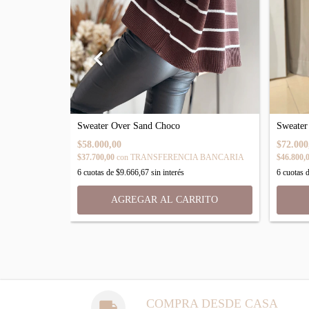
Sweater
Sweater Over Sand Choco
$72.000
$58.000,00
$46.800,
 BANCARIA
$37.700,00
con
TRANSFERENCIA BANCARIA
6
cuotas 
6
cuotas de
$9.666,67
sin interés
COMPRA DESDE CASA