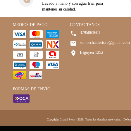
Lavado a mano y con agua fría, para
mantener su calidad.
MEDIOS DE PAGO
CONTACTANOS
3795063601
somoschantestore@gmail.com
Irigoyen 1252
FORMAS DE ENVÍO
Copyright Chanté Store - 2026. Todos los derechos reservados.
Defens