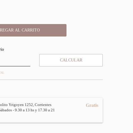
:
CAMBIAR CP
vío
CALCULAR
TAL
olito Yrigoyen 1252, Corrientes
Gratis
Sábados - 9.30 a 13 hs y 17.30 a 21