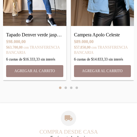
Campera Apolo Celeste
Tapado Denver verde jaspeado
$89.000,00
$98.000,00
$57.850,00
con
TRANSFERENCIA
$63.700,00
con
TRANSFERENCIA
BANCARIA
BANCARIA
6
cuotas de
$14.833,33
sin interés
6
cuotas de
$16.333,33
sin interés
AGREGAR AL CARRITO
AGREGAR AL CARRITO
COMPRA DESDE CASA